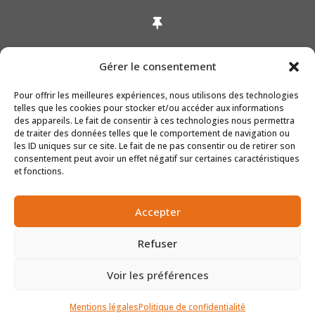

ADRESSE
Gérer le consentement
40 rue Jean le Rond d’Alembert
– 81000 ALBI
Pour offrir les meilleures expériences, nous utilisons des technologies
telles que les cookies pour stocker et/ou accéder aux informations
des appareils. Le fait de consentir à ces technologies nous permettra
18 place Jean Jaurès
de traiter des données telles que le comportement de navigation ou
– 81400 Carmaux
les ID uniques sur ce site. Le fait de ne pas consentir ou de retirer son
consentement peut avoir un effet négatif sur certaines caractéristiques
et fonctions.
INFORMATIONS DIVERSES
Accepter
RÉALISATIONS
ACTUALITÉS
Refuser
Voir les préférences
Cavaillé Izard – Tous droits réservés |
Mentions
Mentions légales
Politique de confidentialité
légales
–
Politique de confidentialité